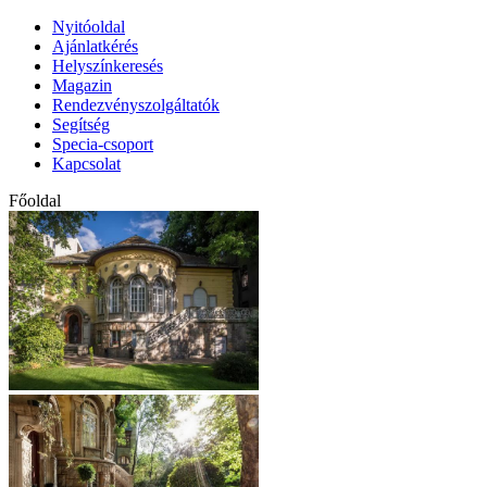
Nyitóoldal
Ajánlatkérés
Helyszínkeresés
Magazin
Rendezvényszolgáltatók
Segítség
Specia-csoport
Kapcsolat
Főoldal