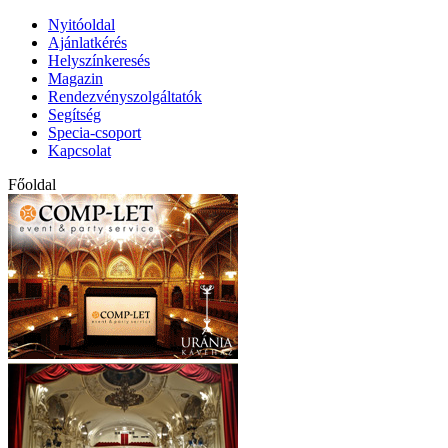
Nyitóoldal
Ajánlatkérés
Helyszínkeresés
Magazin
Rendezvényszolgáltatók
Segítség
Specia-csoport
Kapcsolat
Főoldal