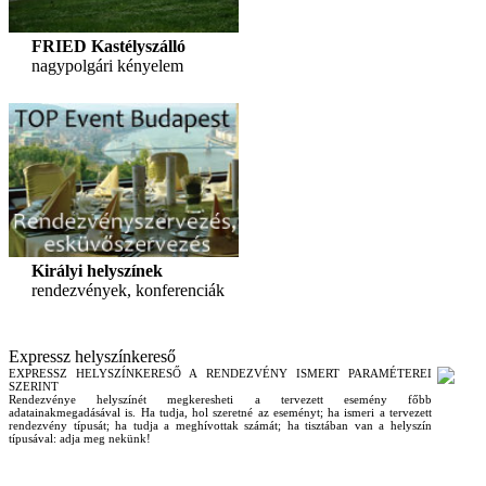
FRIED Kastélyszálló
nagypolgári kényelem
Királyi helyszínek
rendezvények, konferenciák
Expressz helyszínkereső
EXPRESSZ HELYSZÍNKERESŐ A RENDEZVÉNY ISMERT PARAMÉTEREI
SZERINT
Rendezvénye helyszínét megkeresheti a tervezett esemény főbb
adatainakmegadásával is. Ha tudja, hol szeretné az eseményt; ha ismeri a tervezett
rendezvény típusát; ha tudja a meghívottak számát; ha tisztában van a helyszín
típusával: adja meg nekünk!