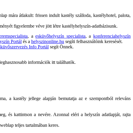
ap mára átlakult: frissen indult kastély szálloda, kastélyhotel, palota,
ényét figyelembe véve jött létre kastélyhelyszín-adatbázisunk.
teremspecialista
, a
esküvőhelyszín specialista
, a
konferenciahelyszín
szín Portál
és a
helyszinonline.hu
segíti felhasználóink keresését.
küvőszervezés Info Portál
segít Önnek.
eghasznosabb információk itt találhatók.
áma, a kastély jellege alapján bemutatja az e szempontból releváns
eg, és kattintson a nevére. Azonnal eléri a helyszín adatlapját, rajta
weblap teljes tartalmában keres.