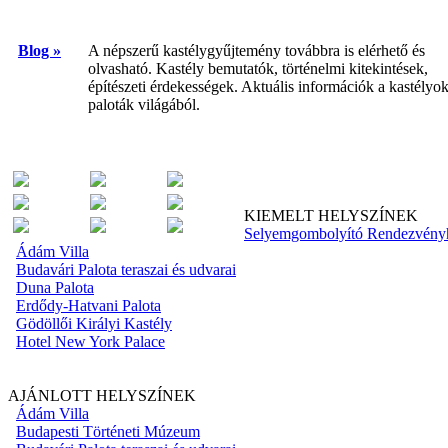
Blog »
A népszerű kastélygyűjtemény továbbra is elérhető és
olvasható. Kastély bemutatók, történelmi kitekintések,
építészeti érdekességek. Aktuális információk a kastélyok
paloták világából.
KIEMELT HELYSZÍNEK
Selyemgombolyító Rendezvény
Ádám Villa
Budavári Palota teraszai és udvarai
Duna Palota
Erdődy-Hatvani Palota
Gödöllői Királyi Kastély
Hotel New York Palace
AJÁNLOTT HELYSZÍNEK
Ádám Villa
Budapesti Történeti Múzeum