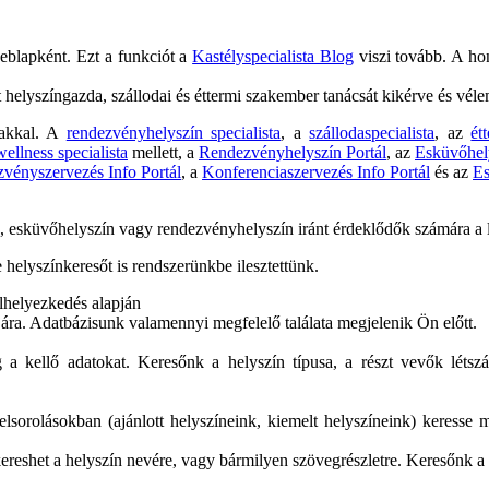
weblapként. Ezt a funkciót a
Kastélyspecialista Blog
viszi tovább. A honl
lyszíngazda, szállodai és éttermi szakember tanácsát kikérve és vélem
alakkal. A
rendezvényhelyszín specialista
, a
szállodaspecialista
, az
ét
wellness specialista
mellett, a
Rendezvényhelyszín Portál
,
az
Esküvőhely
vényszervezés Info Portál
, a
Konferenciaszervezés Info Portál
és az
Es
ők, esküvőhelyszín vagy rendezvényhelyszín iránt érdeklődők számára a l
helyszínkeresőt is rendszerünkbe ilesztettünk.
elhelyezkedés alapján
ontjára. Adatbázisunk valamennyi megfelelő találata megjelenik Ön előtt.
g a kellő adatokat. Keresőnk a helyszín típusa, a részt vevők létsz
elsorolásokban (ajánlott helyszíneink, kiemelt helyszíneink) keresse m
ereshet a helyszín nevére, vagy bármilyen szövegrészletre. Keresőnk a 