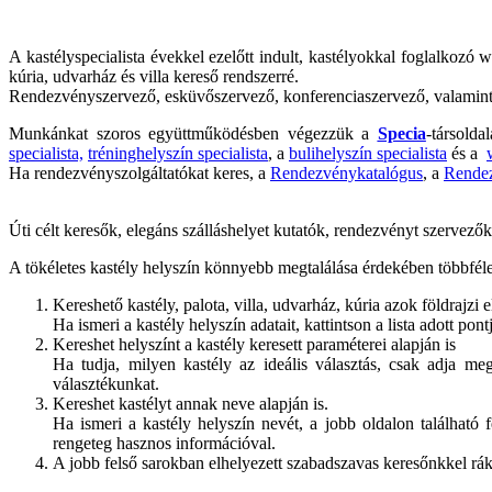
A kastélyspecialista évekkel ezelőtt indult, kastélyokkal foglalkozó 
kúria, udvarház és villa kereső rendszerré.
Rendezvényszervező, esküvőszervező, konferenciaszervező, valamint he
Munkánkat szoros együttműködésben végezzük a
Specia
-társold
specialista,
tréninghelyszín specialista
, a
bulihelyszín specialista
és a
Ha rendezvényszolgáltatókat keres, a
Rendezvénykatalógus
, a
Rendez
Úti célt keresők, elegáns szálláshelyet kutatók, rendezvényt szervez
A tökéletes kastély helyszín könnyebb megtalálása érdekében többféle 
Kereshető kastély, palota, villa, udvarház, kúria azok földrajzi 
Ha ismeri a kastély helyszín adatait, kattintson a lista adott p
Kereshet helyszínt a kastély keresett paraméterei alapján is
Ha tudja, milyen kastély az ideális választás, csak adja me
választékunkat.
Kereshet kastélyt annak neve alapján is.
Ha ismeri a kastély helyszín nevét, a jobb oldalon található f
rengeteg hasznos információval.
A jobb felső sarokban elhelyezett szabadszavas keresőnkkel rák